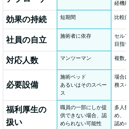
経機
短期間
比較
効果の持続
施術者に依存
セル
社員の自立
目指
マンツーマン
複数
対応人数
施術ベッド
場合
必要設備
あるいはそのスペー
務ス
ス
職員の一部にしか提
多人
福利厚生の
供できない場合、認
め、
扱い
められない可能性
認め