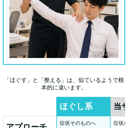
「ほぐす」と「整える」は、似ているようで根
本的に違います。
ほぐし系
当
症状そのものへ
症状
アプローチ