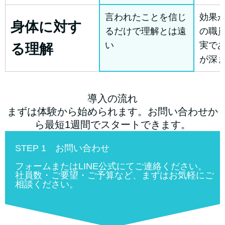
言われたことを信じ
効果
身体に対す
るだけで理解とは遠
の職
い
実で
る理解
が深
導入の流れ
まずは体験から始められます。お問い合わせか
ら最短1週間でスタートできます。
STEP 1 お問い合わせ
フォームまたはLINE公式にてご連絡ください。
社員数・ご要望・ご予算など、まずはお気軽にご
相談ください。